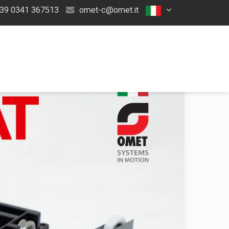
39 0341 367513
omet-c@omet.it