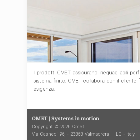
I prodotti OMET assicurano ineguagliabili perf
sistema finito, OMET collabora con il cliente f
esigenza.
OMET | Systems in motion
Copyright © 2026 Omet
Via Casnedi 96, - 23868 Valmadrera – LC - Italy