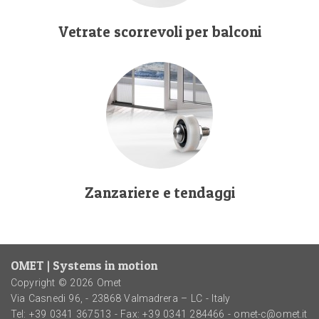
Vetrate scorrevoli per balconi
Zanzariere e tendaggi
OMET | Systems in motion
Copyright © 2026 Omet
Via Casnedi 96, - 23868 Valmadrera – LC - Italy
Tel:
+39 0341 367513
- Fax: +39 0341 284466 -
omet-c@omet.it