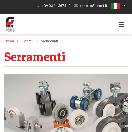
+39 0341 367513
omet-c@omet.it
Toggle
Home
Prodotti
Serramenti
naviga
Serramenti