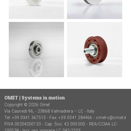
OMET | Systems in motion
Copyright © 2026 Omet
Via Casnedi 96, - 23868 Valmadrera – LC - Italy
Tel:
+39 0341 367513
- Fax: +39 0341 284466 -
omet-c@omet.it
P.IVA 00204200133 - Cap. Soc. €2.000.000 - REA/CCIAA LC-
100538 - Iscr. reg. imprese LC 042-2203