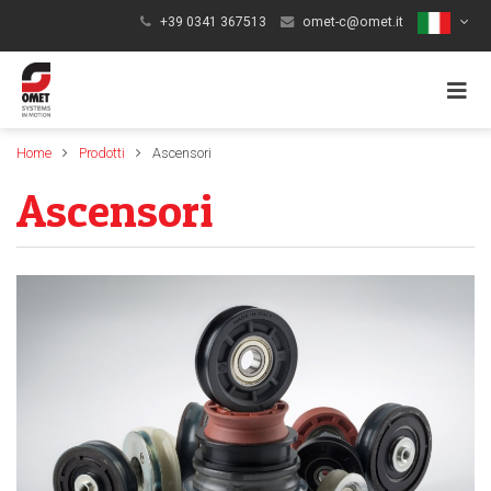
+39 0341 367513
omet-c@omet.it
Toggl
Home
Prodotti
Ascensori
naviga
Ascensori